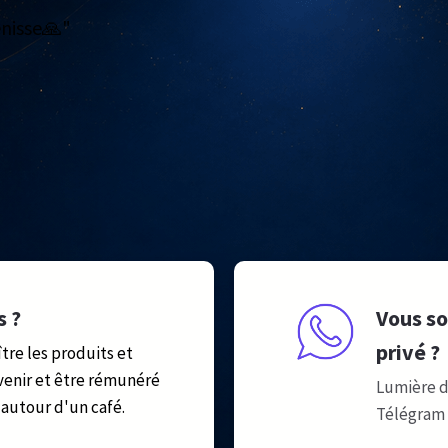
énisse🙏"
s ?
Vous so
privé ?
tre les produits et
venir et être rémunéré
Lumière d
autour d'un café.
Télégram 