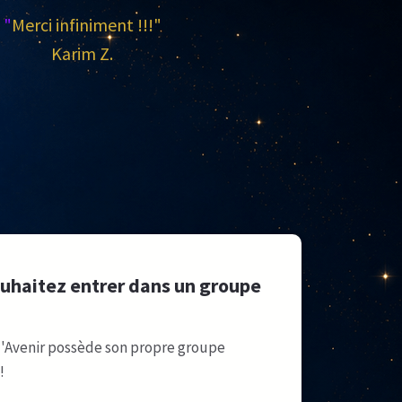
"
Merci infiniment !!!"
Karim Z.
uhaitez entrer dans un groupe
'Avenir possède son propre groupe
!