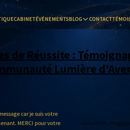
TIQUE
CABINET
ÉVÉNEMENTS
BLOG
CONTACT
TÉMOI
es de Réussite : Témoigna
mmunauté Lumière d'Aven
 message car je suis votre
tenant. MERCI pour votre
waouhhhh...magique, 