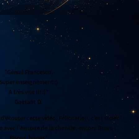
"Génial Francesco,
Super enseignement :)
A très vite !!! :)"
Gaëtant D.
 d'écouter cette vidéo, Félicitation, c'est super !
re avec l'histoire de la chenille, encore Bravo !
Bisous, bisous"