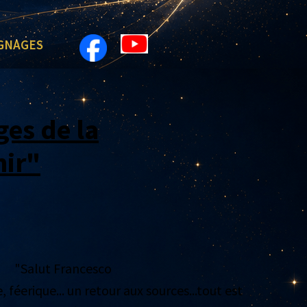
GNAGES
ges de la
ir"
"Salut Francesco
féerique... un retour aux sources...tout est