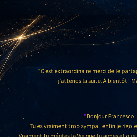
"C'est extraordinaire merci de le parta
j'attends la suite. À bientôt" M
"
Bonjour Francesco
Tu es vraiment trop sympa, enfin je rigol
Vraiment tu mérites la Vie que tu aimes et que 