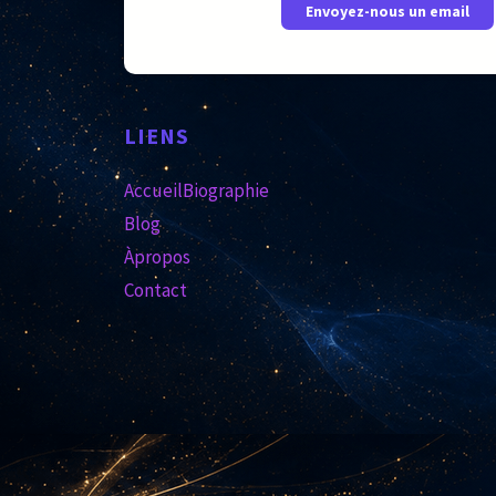
Envoyez-nous un email
LIENS
Accueil
Biographie
Blog
Àpropos
Contact