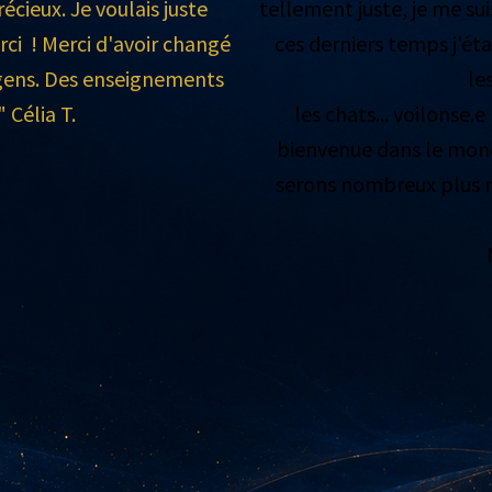
écieux. Je voulais juste
tellement juste, je me su
ci ! Merci d'avoir changé
ces derniers temps j'éta
e gens. Des enseignements
le
 Célia T.
les chats... voilonse
bienvenue dans le mond
serons nombreux plus no