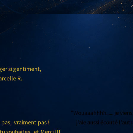
ger si gentiment,
arcelle R.
"Wouaaahhhh...... je viens
e pas, vraiment pas !
j'aie aussi écouté l'aut
tu souhaites, et Merci !!!