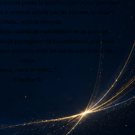
is encore posée la question l'autre jour pourquoi
is à nouveau attirée par les plantes, la nature,
s chats... voilà la réponse.
.e beau cadeau de transmission et de partage,
e de partages et de transmissions, plus nous
us pourrons aider les autres a accéder à leur
cœur.
Merci, merci et merci..."
Claudine D.