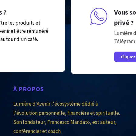
s ?
Vous so
privé ?
tre les produits et
venir et être rémunéré
Lumière d
autour d'un café.
Télégram 
Cliquez 
À
PROPOS
Lumière d'Avenir l'écosystème dédié à
l'évolution personnelle, financière et spirituelle.
Son fondateur, Francesco Mandato, est auteur,
conférencier et coach.