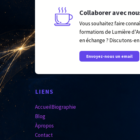
Collaborer avec nou
Vous souhaitez faire connaî
formations de Lumière d'A
en échange ? Discutons-en 
Envoyez-nous un email
LIENS
Accueil
Biographie
Blog
Àpropos
Contact