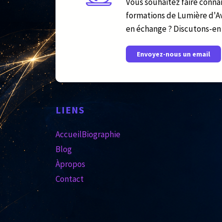
Vous souhaitez faire connaî
formations de Lumière d'A
en échange ? Discutons-en 
Envoyez-nous un email
LIENS
Accueil
Biographie
Blog
Àpropos
Contact