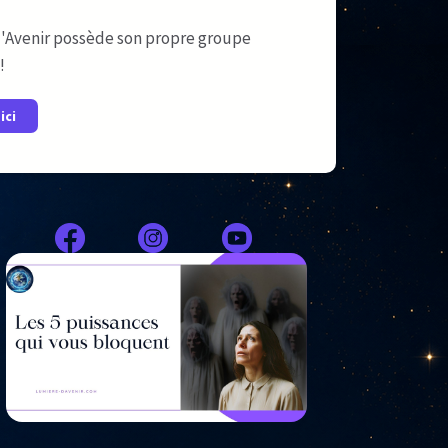
'Avenir possède son propre groupe
!
ici