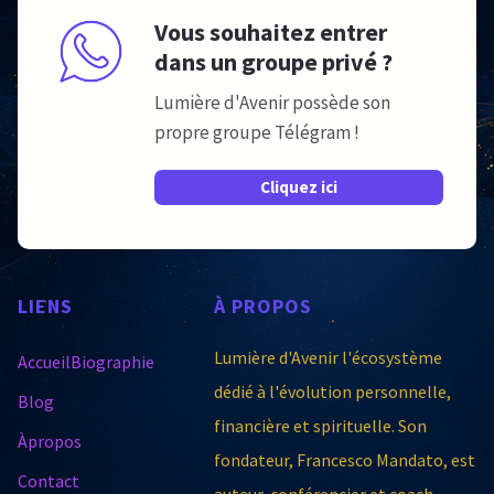
Vous souhaitez entrer
dans un groupe privé ?
Lumière d'Avenir possède son
propre groupe Télégram !
Cliquez ici
LIENS
À
PROPOS
Lumière d'Avenir l'écosystème
Accueil
Biographie
dédié à l'évolution personnelle,
Blog
financière et spirituelle. Son
Àpropos
fondateur, Francesco Mandato, est
Contact
auteur, conférencier et coach.