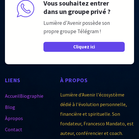
Vous souhaitez entrer
dans un groupe privé ?
Lumière d'Avenir possède son
propre groupe Télégram !
Cliquez ici
LIENS
À
PROPOS
Lumière d'Avenir l'écosystème
Accueil
Biographie
dédié à l'évolution personnelle,
Blog
financière et spirituelle. Son
Àpropos
fondateur, Francesco Mandato, est
Contact
auteur, conférencier et coach.