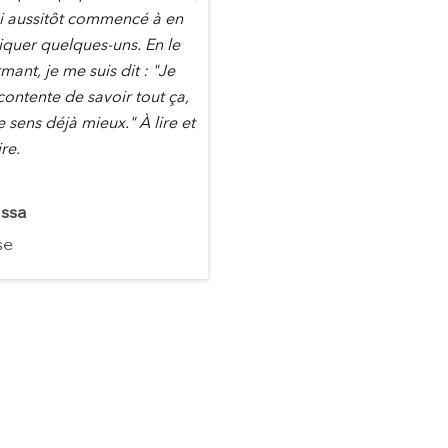
’ai aussitôt commencé à en
iquer quelques-uns. En le
mant, je me suis dit : "Je
contente de savoir tout ça,
 sens déjà mieux." À lire et
ire.
issa
se