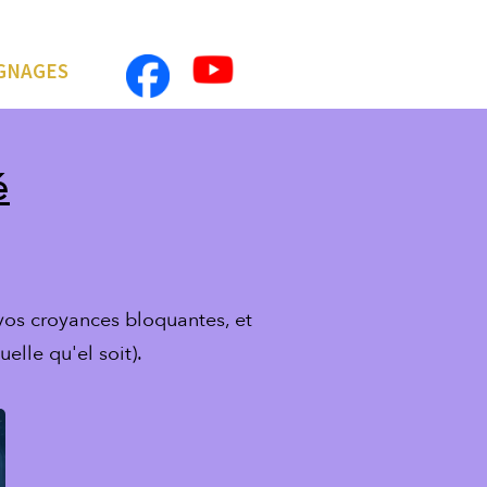
GNAGES
é
vos croyances bloquantes, et
elle qu'el soit).