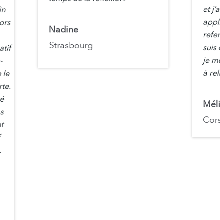
et j
in
appl
lors
Nadine
refer
Strasbourg
suis 
atif
je me
-
à rel
 le
te.
té
Mél
s
Cor
t
.