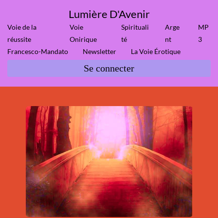
Lumière D'Avenir
Voie de la
Voie
Spirituali
Arge
MP
réussite
Onirique
té
nt
3
Francesco-Mandato
Newsletter
La Voie Érotique
Se connecter
i
r
'
n
r